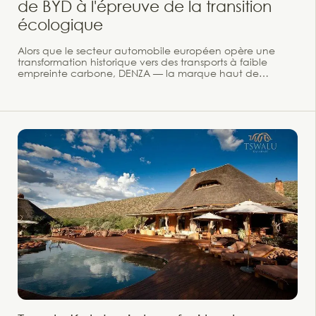
de BYD à l'épreuve de la transition
écologique
Alors que le secteur automobile européen opère une
transformation historique vers des transports à faible
empreinte carbone, DENZA — la marque haut de
gamme et technologique du groupe BYD — fait une
entrée remarquée sur le continent avec le lancement du
BAO 5. Présenté lors du prestigieux Goodwood Festival of
Speed, ce premier SUV hybride rechargeable destiné au
marché européen s’avance avec un positionnement
ambitieux : concilier franchissement tout-terrain, haute
efficience énergétique et mobilité zéro émission au
quotidien.