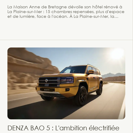
La Maison Anne de Bretagne dévoile son hôtel rénové à
La Plaine-sur-Mer : 15 chambres repensées, plus d'espace
et de lumière, face à l'océan. À La Plaine-sur-Mer, la
Maison Anne de Bretagne signe une renaissance
hôtelière audacieuse : moins de chambres, mais plus
d'espace, de lumière et d'intimité, dans le prolongement
de sa table doublement étoilée.
DENZA BAO 5 : L'ambition électrifiée