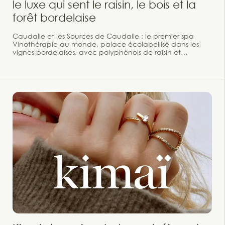
le luxe qui sent le raisin, le bois et la
forêt bordelaise
Caudalie et les Sources de Caudalie : le premier spa
Vinothérapie au monde, palace écolabellisé dans les
vignes bordelaises, avec polyphénols de raisin et
engagement 1 % for the Planet. En 1993, lors des
vendanges du Château Smith Haut Lafitte, Mathilde et
Bertrand Thomas font une rencontre qui va tout changer.
Le Professeur Joseph Vercauteren, chercheur à la Faculté
de Pharmacie de Bordeaux, leur révèle les vertus
exceptionnelles des polyphénols extraits des pépins de
raisin : de puissants antioxydants capables de protéger la
peau contre le vieillissement prématuré, et de combattre
les radicaux libres avec une efficacité inégalée. La
marque Caudalie naît en 1995. Son premier soin
antioxydant aux polyphénols de raisin rencontre un
succès immédiat.