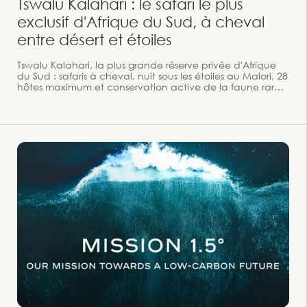
Tswalu Kalahari : le safari le plus
exclusif d'Afrique du Sud, à cheval
entre désert et étoiles
Tswalu Kalahari, la plus grande réserve privée d'Afrique
du Sud : safaris à cheval, nuit sous les étoiles au Malori, 28
hôtes maximum et conservation active de la faune rare
du désert. Son nom, Tswalu, signifie « renaissance » en
langue tswana. Il n'en faut pas davantage pour
comprendre l'ambition de ce lieu hors du commun.
Niché au pied des montagnes de Korannaberg, dans le
Northern Cape sud-africain, Tswalu est la plus grande
réserve privée d'Afrique du Sud — plus de 130.000
hectares de Kalahari vert, semi-aride et spectaculaire,
auxquels seulement une poignée d'hôtes ont accès à la
fois.