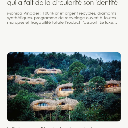
qui a fait de la circularité son identité
Monica Vinader : 100 % or et argent recyclés, diamants
synthétiques, programme de recyclage ouvert à toutes
marques et traçabilité totale Product Passport. Le luxe
circulaire accessible. Fondée en 2008 par Monica
Vinader, cette maison britannique a su imposer un
positionnement rare dans l'univers de la bijouterie fine :
celui d'une marque de luxe accessible qui place la
durabilité au cœur de chaque décision, des matières
premières à l'emballage, de la fabrication au service
après-vente. Portée par Emma Watson, Olivia Palermo ou
la duchesse de Cambridge, Monica Vinader prouve que
chic et éthique forment un duo naturel.