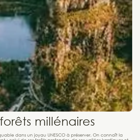
forêts millénaires
emarquable dans un joyau UNESCO à préserver. On connaît la
t : celui de ses forêts profondes, de ses vallées karstiques et