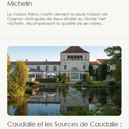
Michelin
La Maison Rémy Martin devient la seule Maison de
Cognac distinguée de deux étoiles au Guide Vert
Michelin, récompensant la qualité de ses visites
patrimoniales. La Maison Rémy Martin franchit une
nouvelle étape dans la reconnaissance de son
patrimoine touristique. La maison de Cognac vient
d'obtenir une deuxième étoile au Guide Vert Michelin,
saluant la qualité exceptionnelle de ses visites.
Caudalie et les Sources de Caudalie :