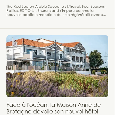
The Red Sea en Arabie Saoudite : Miraval, Four Seasons,
Raffles, EDITION… Shura Island s'impose comme la
nouvelle capitale mondiale du luxe régénératif avec ses
ouvertures 2025-2026. Il y a des projets qui redessinent les
cartes du tourisme mondial. The Red Sea en fait partie.
Lancée en 2023 sur la côte ouest de l'Arabie Saoudite,
cette destination pionnière s'étend sur plus de 28 000 km²
et un archipel de plus de 90 îles vierges, encadrées par le
désert et les montagnes. Son cœur vibrant : Shura Island,
conçue par Foster + Partners selon le concept Coral
Bloom et désormais opérationnelle, qui accueille une
collection de resorts ultra-luxueux parmi les plus attendus
de la décennie.
Face à l'océan, la Maison Anne de
Bretagne dévoile son nouvel hôtel