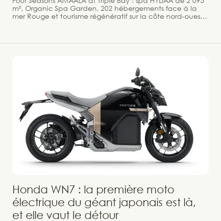
Four Seasons AMAALA at Triple Bay : spa HYLIAA de 2 095
m², Organic Spa Garden, 202 hébergements face à la
mer Rouge et tourisme régénératif sur la côte nord-ouest
d'Arabie Saoudite. Pendant que Shura Island concentre
les regards sur The Red Sea, une autre destination émerge
plus au nord sur la côte ouest de l'Arabie Saoudite :
AMAALA. Et c'est le Four Seasons Resort and Residences
AMAALA at Triple Bay qui en ouvre le bal, inauguré en
juin 2026 sur un promontoire côtier face aux eaux
translucides de la mer Rouge, avec en toile de fond les
montagnes majestueuses de la région de Tabuk. Une
adresse fondée sur un postulat simple : le luxe n'est
pleinement accompli que lorsqu'il régénère.
Honda WN7 : la première moto
électrique du géant japonais est là,
et elle vaut le détour