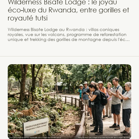
Wilderness Bisate Lodge : le joyau
éco-luxe du Rwanda, entre gorilles et
royauté tutsi
Wilderness Bisate Lodge au Rwanda : villas coniques
royales, vue sur les volcans, programme de reforestation
unique et trekking des gorilles de montagne depuis l'éco-
lodge. À 2.700 mètres d'altitude, dans l'amphithéâtre
naturel d'un ancien cratère volcanique, six villas
semblables à de géants nids d'oiseaux dominent la forêt
tropicale et scrutent l'horizon. Bienvenue au Wilderness
Bisate Lodge, sans doute l'éco-lodge le plus récompensé
d'Afrique — 34 distinctions internationales, parmi
lesquelles des prix décernés par le World Travel Awards,
Travel+Leisure et Condé Nast Traveller.