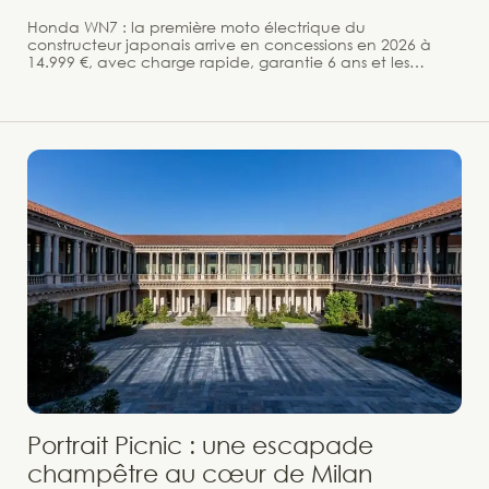
Honda WN7 : la première moto électrique du
constructeur japonais arrive en concessions en 2026 à
14.999 €, avec charge rapide, garantie 6 ans et les
performances d'un 600 cm³. Il aura fallu attendre 2026
pour qu'Honda — numéro un mondial de la moto depuis
des décennies, avec plus de 500 millions d'unités
produites depuis 1948 — franchise enfin le cap de la
moto électrique grande route. La WN7 est la première
moto électrique Honda, disponible en concessions
françaises dès le deuxième trimestre 2026, à partir de
14.999 €. Un tarif qui fait réfléchir, mais une machine qui
mérite qu'on s'y attarde.
Portrait Picnic : une escapade
champêtre au cœur de Milan