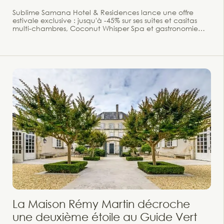
Sublime Samana Hotel & Residences lance une offre
estivale exclusive : jusqu'à -45% sur ses suites et casitas
multi-chambres, Coconut Whisper Spa et gastronomie
dominicaine face à l'Atlantique. Il y a des adresses que
l'on garde précieusement pour soi. Le Sublime Samana
Hotel & Residences en fait partie. Niché sur la péninsule
de Samaná — l'un des secrets les mieux gardés des
Caraïbes, entre forêts tropicales et plages immaculées de
la côte nord-est de la République Dominicaine —, ce
boutique-hôtel de 40 suites et casitas membre des Small
Luxury Hotels of the World cultive un luxe rare : celui de
l'espace, du silence et de l'immersion totale dans la
nature. Pour l'été et l'automne 2026, il ouvre ses portes
aux tribus — familles ou cercles d'amis — avec une offre
aussi généreuse qu'exclusive.
La Maison Rémy Martin décroche
une deuxième étoile au Guide Vert