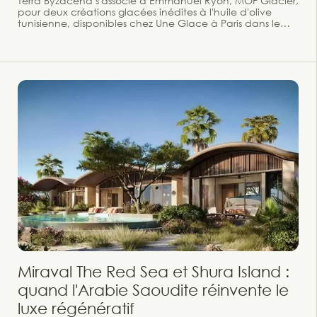
Terra Byzacena s'associe à Emmanuel Ryon, MOF Glacier,
pour deux créations glacées inédites à l'huile d'olive
tunisienne, disponibles chez Une Glace à Paris dans le
Marais. Il y a des rencontres qui n'auraient pas dû avoir
lieu — et qui révèlent, précisément pour cette raison,
quelque chose d'inattendu. Celle entre Terra Byzacena,
maison tunisienne spécialisée dans les huiles d'olive
vierges extra d'exception, et Emmanuel Ryon, Meilleur
Ouvrier de France Glacier et Champion du Monde de
Pâtisserie, en est la preuve. Ensemble, ils ont décidé
d'explorer un territoire encore peu emprunté dans la
haute glacerie française : l'huile d'olive comme matière
première aromatique, travaillée comme un parfum.
Miraval The Red Sea et Shura Island :
quand l'Arabie Saoudite réinvente le
luxe régénératif