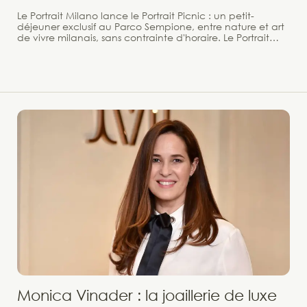
Le Portrait Milano lance le Portrait Picnic : un petit-
déjeuner exclusif au Parco Sempione, entre nature et art
de vivre milanais, sans contrainte d'horaire. Le Portrait
Milano dévoile une nouvelle expérience estivale et
automnale invitant à redécouvrir la ville sous un angle
plus intime. Baptisée Portrait Picnic, cette offre propose un
petit-déjeuner en plein air dans l'écrin verdoyant du
Parco Sempione, l'un des plus beaux jardins historiques
milanais.
Monica Vinader : la joaillerie de luxe