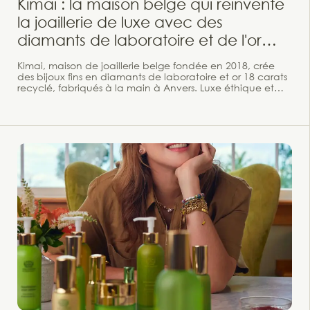
Kimai : la maison belge qui réinvente
la joaillerie de luxe avec des
diamants de laboratoire et de l'or
recyclé
Kimai, maison de joaillerie belge fondée en 2018, crée
des bijoux fins en diamants de laboratoire et or 18 carats
recyclé, fabriqués à la main à Anvers. Luxe éthique et
contemporain. Anvers, capitale mondiale du diamant.
C'est dans cette ville que Jessica Warch et Sidney
Neuhaus ont grandi, toutes deux issues de familles de
diamantaires. Et c'est précisément cette immersion
précoce dans l'industrie qui les a convaincues de la
changer de l'intérieur. En novembre 2018, elles fondent
Kimai — une maison de joaillerie fine belge qui place la
transparence, l'éthique et le contemporain au cœur de
chaque création.