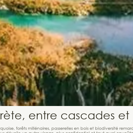
crète, entre cascades et 
rquoise, forêts millénaires, passerelles en bois et biodiversité r
ys dévoile un autre visage, plus confidentiel et tout aussi envoûtan