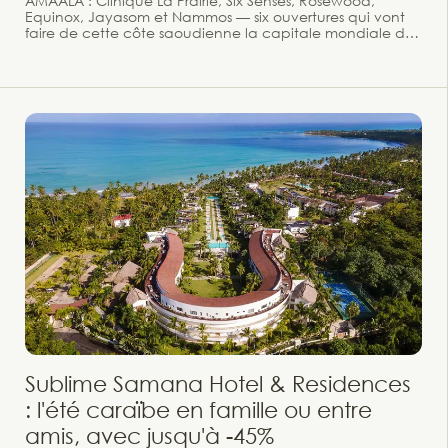
AMAALA : Clinique La Prairie, Six Senses, Rosewood,
Equinox, Jayasom et Nammos — six ouvertures qui vont
faire de cette côte saoudienne la capitale mondiale du
bien-être régénératif de luxe. Après l'inauguration du
Four Seasons AMAALA at Triple Bay en juin 2026, la
destination continue de dévoiler sa vision : faire
d'AMAALA la première destination mondiale entièrement
dédiée au bien-être intégratif, où chaque adresse
apporte une proposition distincte. Six nouvelles
ouvertures sont attendues, toutes ancrées dans les
valeurs de tourisme régénératif qui fondent le projet.
Sublime Samana Hotel & Residences
: l'été caraïbe en famille ou entre
amis, avec jusqu'à -45%