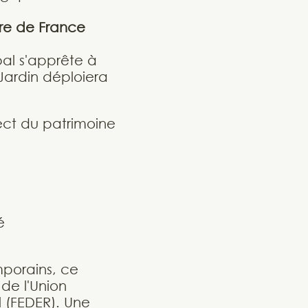
ère de France
bal s'apprête à
Jardin déploiera
ect du patrimoine
é
mporains, ce
de l'Union
 (FEDER). Une