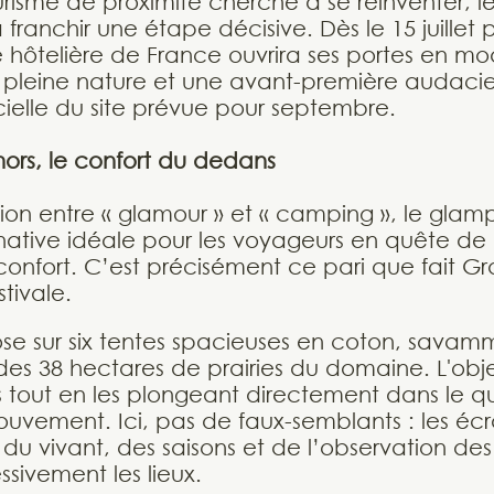
urisme de proximité cherche à se réinventer, l
 franchir une étape décisive. Dès le 15 juillet 
 hôtelière de France ouvrira ses portes en m
 pleine nature et une avant-première audaci
icielle du site prévue pour septembre.
ors, le confort du dedans
ion entre « glamour » et « camping », le glam
ative idéale pour les voyageurs en quête de
confort. C’est précisément ce pari que fait G
stivale.
se sur six tentes spacieuses en coton, savam
des 38 hectares de prairies du domaine. L'obje
es tout en les plongeant directement dans le q
ouvement. Ici, pas de faux-semblants : les écr
 du vivant, des saisons et de l’observation de
ssivement les lieux.