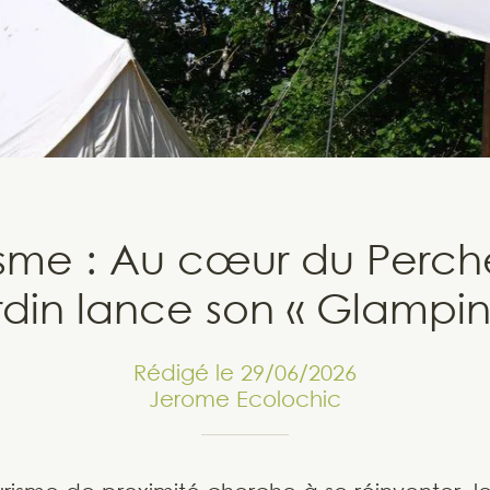
isme : Au cœur du Perch
rdin lance son « Glampin
Rédigé le 29/06/2026
Jerome Ecolochic