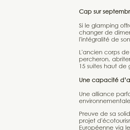
Cap sur septembre
Si le glamping off
changer de dimens
l'intégralité de son
L'ancien corps d
percheron, abriter
15 suites haut de
Une capacité d’ac
Une alliance parfa
environnementale
Preuve de sa soli
projet d'écotouris
Européenne via l