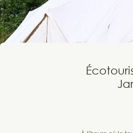
Écotour
Ja