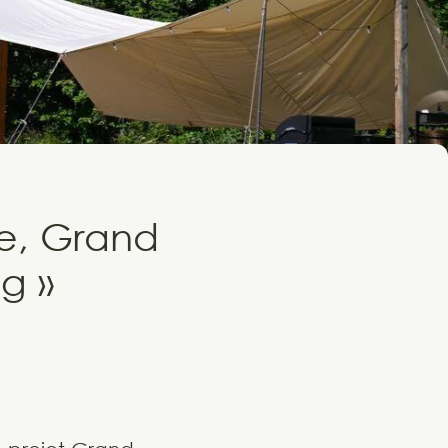
e, Grand
g »