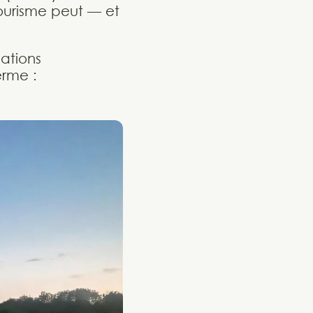
tourisme peut — et
mations
erme :