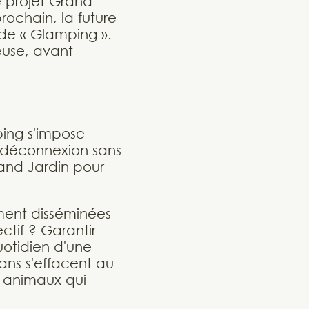
e projet Grand
prochain, la future
ode « Glamping ».
euse, avant
ping s'impose
 déconnexion sans
rand Jardin pour
ment disséminées
ctif ? Garantir
uotidien d'une
ans s'effacent au
s animaux qui