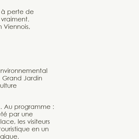
s à perte de
 vraiment.
n Viennois,
 environnemental
, Grand Jardin
ulture
n. Au programme :
été par une
ace, les visiteurs
touristique en un
ogique.