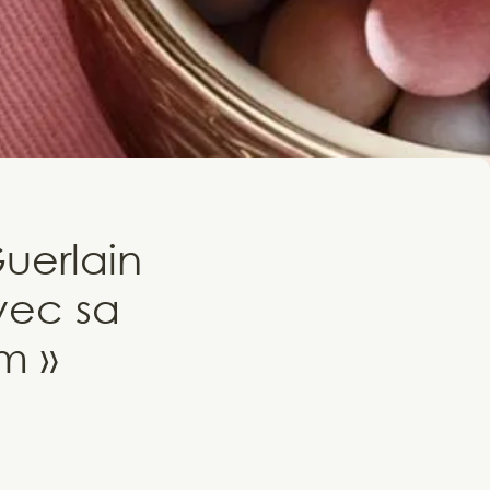
uerlain
vec sa
m »