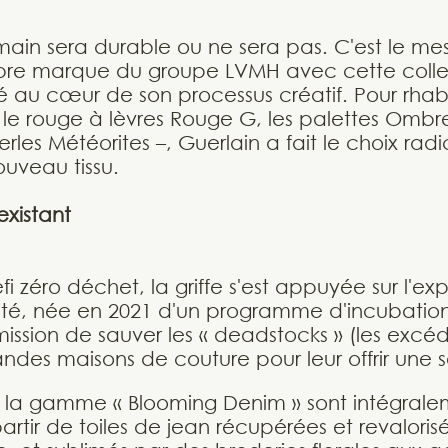
in sera durable ou ne sera pas. C'est le mes
bre marque du groupe LVMH avec cette collec
té au cœur de son processus créatif. Pour rhabi
 le rouge à lèvres Rouge G, les palettes Ombre
es Météorites –, Guerlain a fait le choix rad
uveau tissu.
'existant
fi zéro déchet, la griffe s'est appuyée sur l'e
ité, née en 2021 d'un programme d'incubatio
ission de sauver les « deadstocks » (les excéde
ndes maisons de couture pour leur offrir une 
 de la gamme « Blooming Denim » sont intégral
rtir de toiles de jean récupérées et revaloris