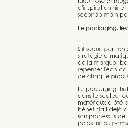
bleu, rose et roug
d'inspiration nine
seconde main peut 
Le packaging, lev
S'il séduit par son
stratégie climatiq
de la marque, bapt
repenser l'éco-co
de chaque produit
Le packaging, his
dans le secteur de
matériaux a été p
bénéficiait déjà 
son processus de 
poids initial, per