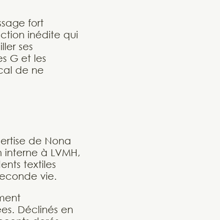
sage fort
tion inédite qui
ller ses
s G et les
ical de ne
xpertise de Nona
n interne à LVMH,
nts textiles
seconde vie.
ement
ées. Déclinés en