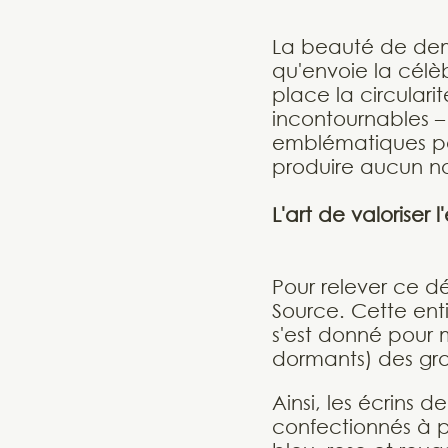
La beauté de dema
qu'envoie la célè
place la circulari
incontournables –
emblématiques perl
produire aucun no
L'art de valoriser l
Pour relever ce dé
Source. Cette ent
s'est donné pour m
dormants) des gra
Ainsi, les écrins
confectionnés à pa