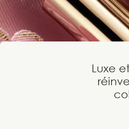
Luxe e
réinv
co