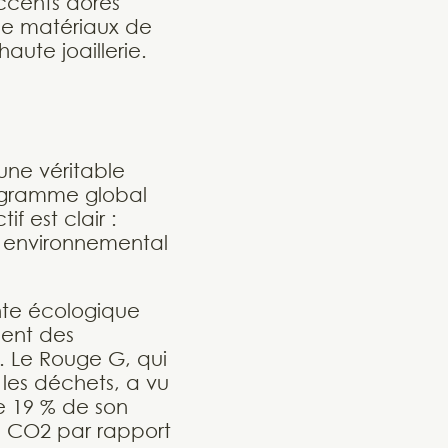
accents dorés
 de matériaux de
aute joaillerie.
'une véritable
programme global
f est clair :
t environnemental
nte écologique
ment des
. Le Rouge G, qui
 les déchets, a vu
e 19 % de son
de CO2 par rapport