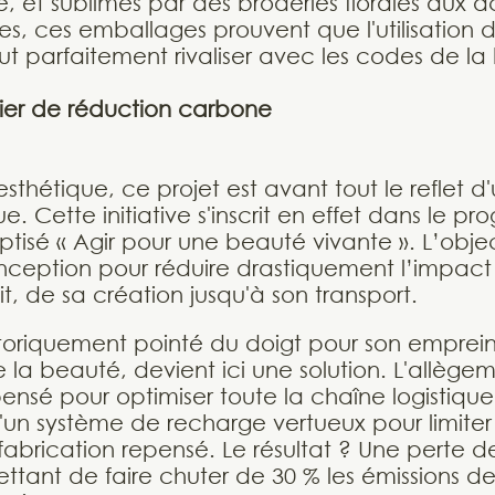
e, et sublimés par des broderies florales aux 
ties, ces emballages prouvent que l'utilisation
parfaitement rivaliser avec les codes de la h
ier de réduction carbone
 esthétique, ce projet est avant tout le reflet d
ue. Cette initiative s'inscrit en effet dans le 
isé « Agir pour une beauté vivante ». L’objecti
nception pour réduire drastiquement l’impac
, de sa création jusqu'à son transport.
toriquement pointé du doigt pour son emprei
 la beauté, devient ici une solution. L'allège
ensé pour optimiser toute la chaîne logistique
d'un système de recharge vertueux pour limiter
fabrication repensé. Le résultat ? Une perte d
mettant de faire chuter de 30 % les émissions 