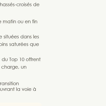
chassés-croisés de
le matin ou en fin
e situées dans les
oins saturées que
s du Top 10 offrent
e charge, un
ransition
vrant la voie à