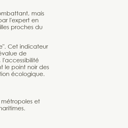
combattant, mais
par l'expert en
illes proches du
e". Cet indicateur
 évalue de
l'accessibilité
 le point noir des
ition écologique.
 métropoles et
maritimes.