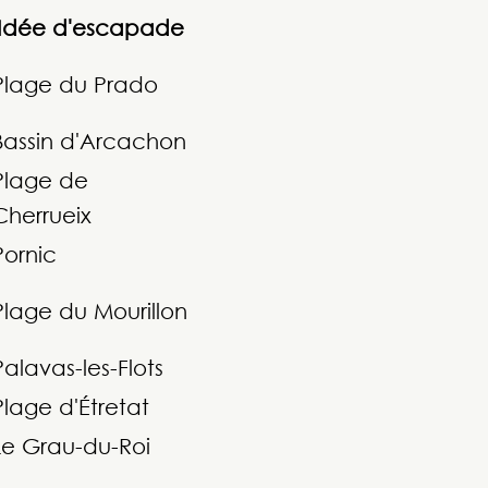
Idée d'escapade
Plage du Prado
Bassin d'Arcachon
Plage de
Cherrueix
Pornic
Plage du Mourillon
Palavas-les-Flots
Plage d'Étretat
Le Grau-du-Roi