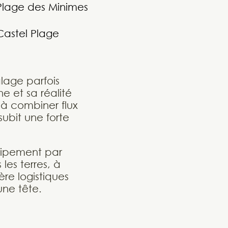
Plage des Minimes
Castel Plage
lage parfois
e et sa réalité
à combiner flux
 subit une forte
quipement par
les terres, à
ère logistiques
une tête.