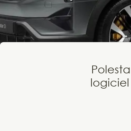
Polestar
logicie