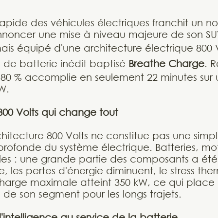
rapide des véhicules électriques franchit un 
annoncer une mise à niveau majeure de son SU
ais équipé d'une architecture électrique 800 V
n de batterie inédit baptisé
Breathe Charge
. R
 80 % accomplie en seulement 22 minutes sur
W.
800 Volts qui change tout
chitecture 800 Volts ne constitue pas une simp
profonde du système électrique. Batteries, mot
les : une grande partie des composants a été
e, les pertes d'énergie diminuent, le stress the
harge maximale atteint 350 kW, ce qui place l
s de son segment pour les longs trajets.
'intelligence au service de la batterie