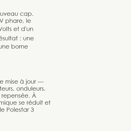
nouveau cap.
V phare, le
olts et d'un
ésultat : une
 une borne
le mise à jour —
eurs, onduleurs,
 repensée. À
rmique se réduit et
e Polestar 3