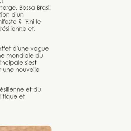
ct
erge. Bossa Brasil
ion d'un
ste ? "Fini le
ésilienne et,
'effet d'une vague
cène mondiale du
ncipale s'est
r une nouvelle
ésilienne et du
litique et