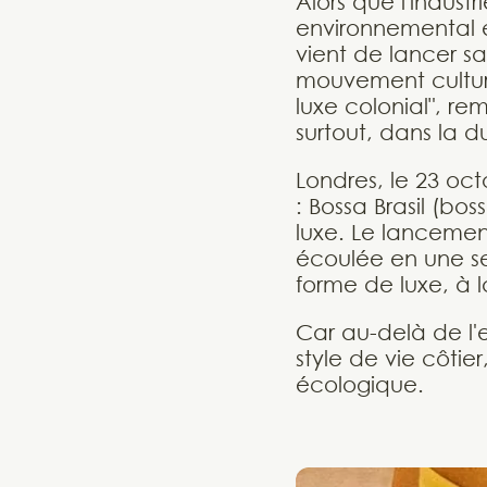
Alors que l'indust
environnemental e
vient de lancer s
mouvement culture
luxe colonial", re
surtout, dans la du
Londres, le 23 oct
: Bossa Brasil (bo
luxe. Le lancement
écoulée en une se
forme de luxe, à l
Car au-delà de l'e
style de vie côtie
écologique.