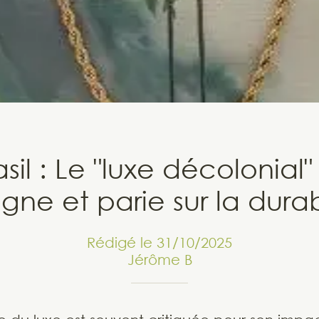
sil : Le "luxe décolonial
igne et parie sur la durab
Rédigé le 31/10/2025
Jérôme B