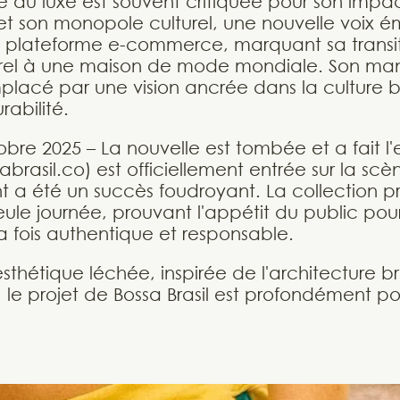
rie du luxe est souvent critiquée pour son impa
t son monopole culturel, une nouvelle voix ém
a plateforme e-commerce, marquant sa transit
l à une maison de mode mondiale. Son manife
mplacé par une vision ancrée dans la culture br
rabilité.
obre 2025 – La nouvelle est tombée et a fait l
ssabrasil.co) est officiellement entrée sur la s
 a été un succès foudroyant. La collection pri
ule journée, prouvant l'appétit du public pou
a fois authentique et responsable.
sthétique léchée, inspirée de l'architecture br
r, le projet de Bossa Brasil est profondément po