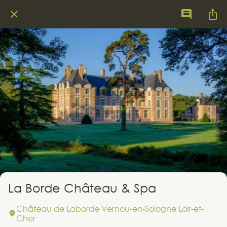
La Borde Château & Spa
Château de Laborde Vernou-en-Sologne Loir-et-
Cher